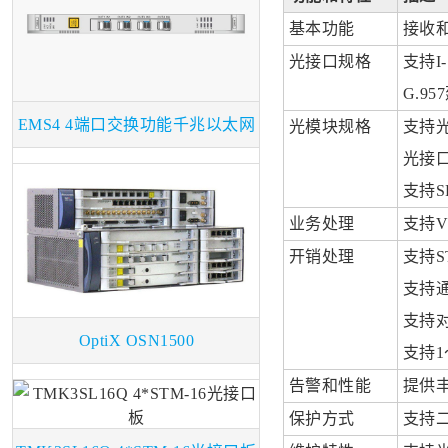
基本功能
接收和
光接口规格
支持I-
G.9
EMS4 4端口交换功能千兆以太网
光模块规格
支持
光接
支持
业务处理
支持VC
开销处理
支持S
支持
支持对
OptiX OSN1500
支持1
告警和性能
提供
保护方式
支持